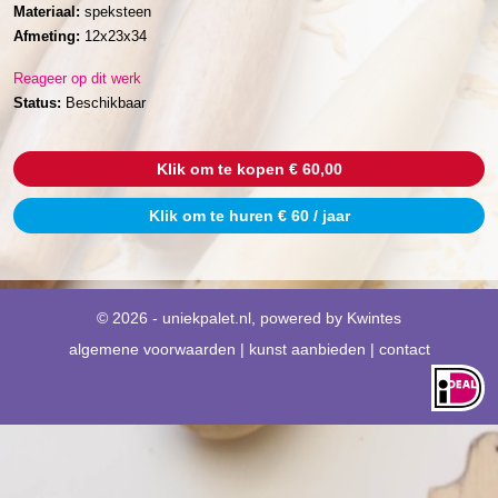
Materiaal:
speksteen
Afmeting:
12x23x34
Reageer op dit werk
Status:
Beschikbaar
Klik om te kopen € 60,00
Klik om te huren € 60 / jaar
© 2026 - uniekpalet.nl, powered by
Kwintes
algemene voorwaarden
|
kunst aanbieden
|
contact