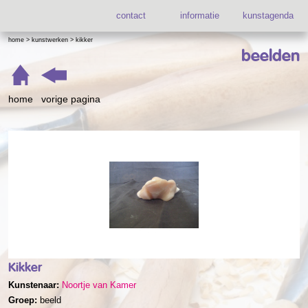
contact
informatie
kunstagenda
home
>
kunstwerken
>
kikker
beelden
home
vorige pagina
Kikker
Kunstenaar:
Noortje van Kamer
Groep:
beeld