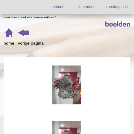
contact
informatie
kunstagenda
home
>
kunstwerken
>
'sneeuw eekhoorn'
beelden
home
vorige pagina